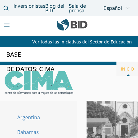
Ver todas las iniciativas del Sector de Educación
Main
navigation
BASE
Pasar
DE DATOS: CIMA
INICIO
al
contenido
principal
Argentina
Paises
Bahamas