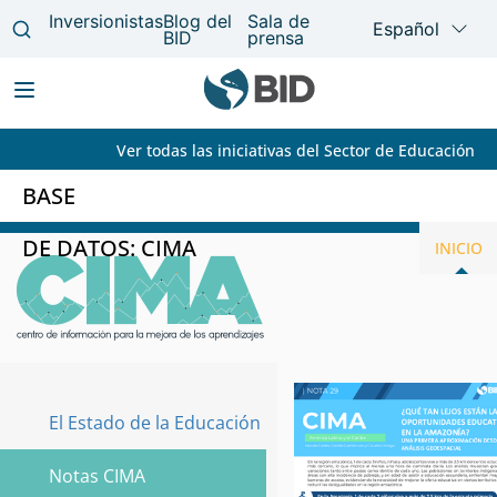
Ver todas las iniciativas del Sector de Educación
Main
navigation
BASE
Pasar
DE DATOS: CIMA
INICIO
al
contenido
principal
El Estado de la Educación
Productos
CIMA
Notas CIMA